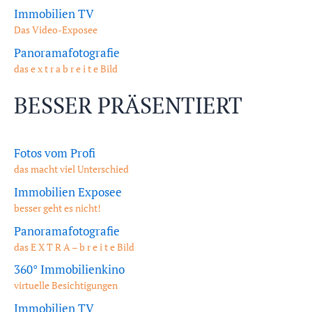
Immobilien TV
Das Video-Exposee
Panoramafotografie
das e x t r a b r e i t e Bild
BESSER PRÄSENTIERT
Fotos vom Profi
das macht viel Unterschied
Immobilien Exposee
besser geht es nicht!
Panoramafotografie
das E X T R A – b r e i t e Bild
360° Immobilienkino
virtuelle Besichtigungen
Immobilien TV