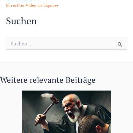
Ein echtes Video als Exposee
Suchen
S
u
c
h
e
n
n
Weitere relevante Beiträge
a
c
h
: