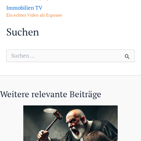
Immobilien TV
Ein echtes Video als Exposee
Suchen
S
u
c
h
e
n
n
Weitere relevante Beiträge
a
c
h
: