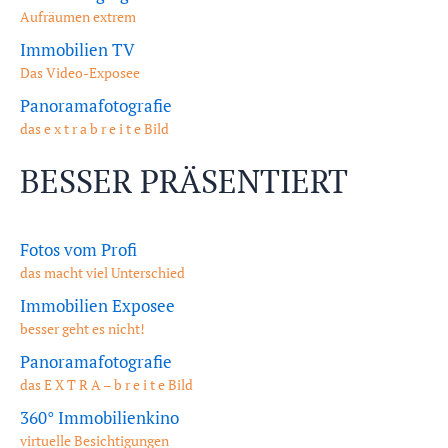
Aufräumen extrem
Immobilien TV
Das Video-Exposee
Panoramafotografie
das e x t r a b r e i t e Bild
BESSER PRÄSENTIERT
Fotos vom Profi
das macht viel Unterschied
Immobilien Exposee
besser geht es nicht!
Panoramafotografie
das E X T R A – b r e i t e Bild
360° Immobilienkino
virtuelle Besichtigungen