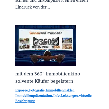
schnell und unkompliziert einen ersten
Eindruck von der…
mit dem 360° Immobilienkino
solvente Käufer begeistern
Exposee
,
Fotografie
,
Immobilienmakler
,
Immobilienpräsentation
,
Info
,
Leistungen
,
virtuelle
Besichtigung