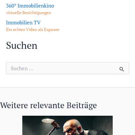
360° Immobilienkino
virtuelle Besichtigungen
Immobilien TV
Ein echtes Video als Exposee
Suchen
S
u
c
h
e
n
n
Weitere relevante Beiträge
a
c
h
: