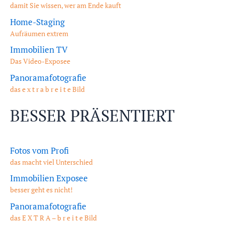
damit Sie wissen, wer am Ende kauft
Home-Staging
Aufräumen extrem
Immobilien TV
Das Video-Exposee
Panoramafotografie
das e x t r a b r e i t e Bild
BESSER PRÄSENTIERT
Fotos vom Profi
das macht viel Unterschied
Immobilien Exposee
besser geht es nicht!
Panoramafotografie
das E X T R A – b r e i t e Bild