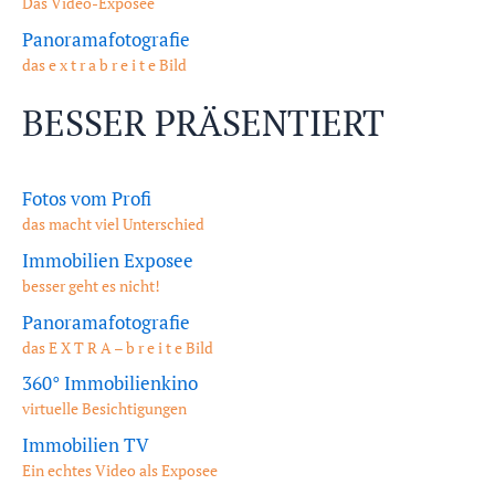
Das Video-Exposee
Panoramafotografie
das e x t r a b r e i t e Bild
BESSER PRÄSENTIERT
Fotos vom Profi
das macht viel Unterschied
Immobilien Exposee
besser geht es nicht!
Panoramafotografie
das E X T R A – b r e i t e Bild
360° Immobilienkino
virtuelle Besichtigungen
Immobilien TV
Ein echtes Video als Exposee