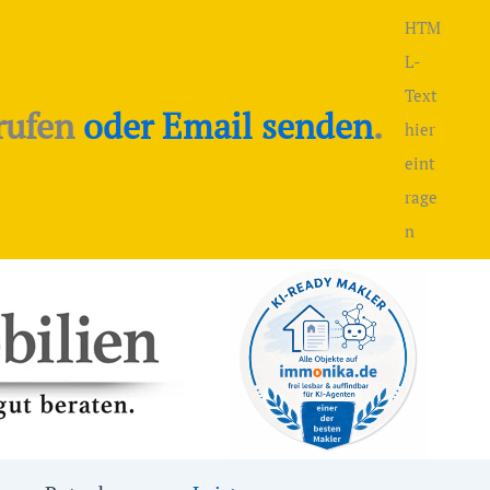
HTM
L-
Text
rufen
oder Email senden
.
hier
eint
rage
n