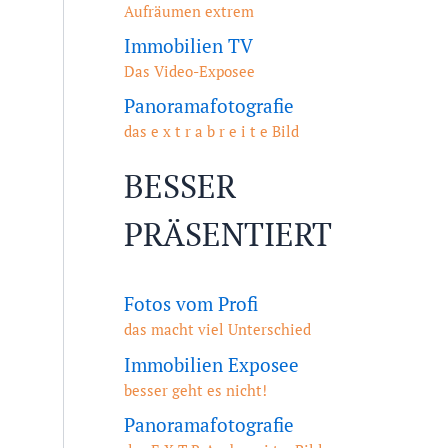
Aufräumen extrem
Immobilien TV
Das Video-Exposee
Panoramafotografie
das e x t r a b r e i t e Bild
BESSER
PRÄSENTIERT
Fotos vom Profi
das macht viel Unterschied
Immobilien Exposee
besser geht es nicht!
Panoramafotografie