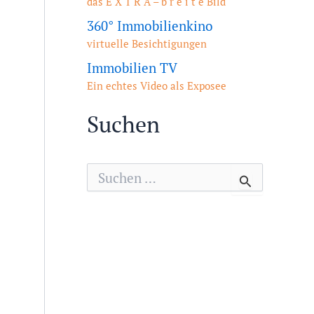
das E X T R A – b r e i t e Bild
360° Immobilienkino
virtuelle Besichtigungen
Immobilien TV
Ein echtes Video als Exposee
Suchen
S
u
c
h
e
n
n
a
c
h
: