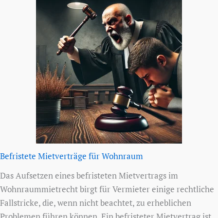
h
:
Befristete Mietverträge für Wohnraum
Das Aufsetzen eines befristeten Mietvertrags im
Wohnraummietrecht birgt für Vermieter einige rechtliche
Fallstricke, die, wenn nicht beachtet, zu erheblichen
Problemen führen können. Ein befristeter Mietvertrag ist