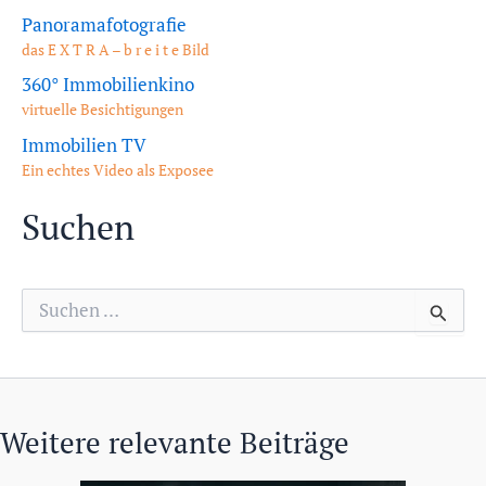
Panoramafotografie
das E X T R A – b r e i t e Bild
360° Immobilienkino
virtuelle Besichtigungen
Immobilien TV
Ein echtes Video als Exposee
Suchen
S
u
c
h
e
n
n
Weitere relevante Beiträge
a
c