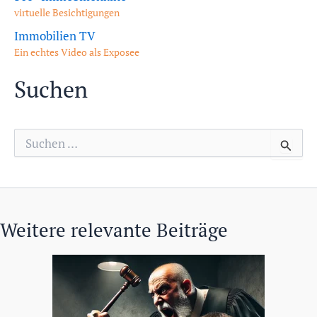
virtuelle Besichtigungen
Immobilien TV
Ein echtes Video als Exposee
Suchen
S
u
c
h
e
n
n
Weitere relevante Beiträge
a
c
h
: