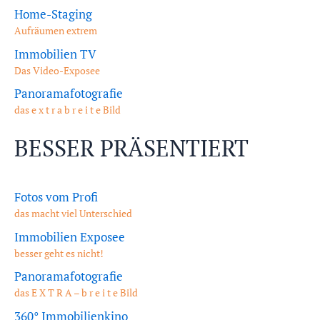
Home-Staging
Aufräumen extrem
Immobilien TV
Das Video-Exposee
Panoramafotografie
das e x t r a b r e i t e Bild
BESSER PRÄSENTIERT
Fotos vom Profi
das macht viel Unterschied
Immobilien Exposee
besser geht es nicht!
Panoramafotografie
das E X T R A – b r e i t e Bild
360° Immobilienkino