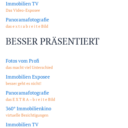
Immobilien TV
Das Video-Exposee
Panoramafotografie
das e x t r a b r e i t e Bild
BESSER PRÄSENTIERT
Fotos vom Profi
das macht viel Unterschied
Immobilien Exposee
besser geht es nicht!
Panoramafotografie
das E X T R A – b r e i t e Bild
360° Immobilienkino
virtuelle Besichtigungen
Immobilien TV