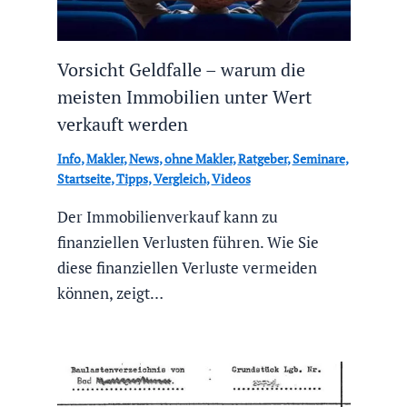
Vorsicht Geldfalle – warum die
meisten Immobilien unter Wert
verkauft werden
Info
,
Makler
,
News
,
ohne Makler
,
Ratgeber
,
Seminare
,
Startseite
,
Tipps
,
Vergleich
,
Videos
Der Immobilienverkauf kann zu
finanziellen Verlusten führen. Wie Sie
diese finanziellen Verluste vermeiden
können, zeigt…