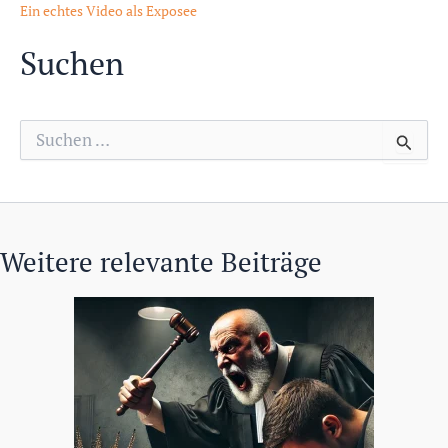
Ein echtes Video als Exposee
Suchen
S
u
c
h
e
n
n
Weitere relevante Beiträge
a
c
h
: