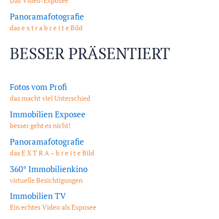
Das Video-Exposee
Panoramafotografie
das e x t r a b r e i t e Bild
BESSER PRÄSENTIERT
Fotos vom Profi
das macht viel Unterschied
Immobilien Exposee
besser geht es nicht!
Panoramafotografie
das E X T R A – b r e i t e Bild
360° Immobilienkino
virtuelle Besichtigungen
Immobilien TV
Ein echtes Video als Exposee