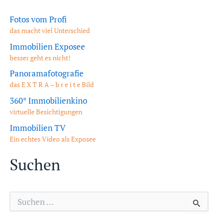
Fotos vom Profi
das macht viel Unterschied
Immobilien Exposee
besser geht es nicht!
Panoramafotografie
das E X T R A – b r e i t e Bild
360° Immobilienkino
virtuelle Besichtigungen
Immobilien TV
Ein echtes Video als Exposee
Suchen
S
u
c