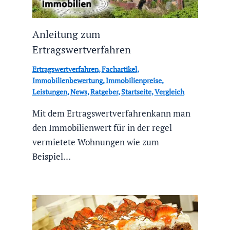
Anleitung zum
Ertragswertverfahren
Ertragswertverfahren
,
Fachartikel
,
Immobilienbewertung
,
Immobilienpreise
,
Leistungen
,
News
,
Ratgeber
,
Startseite
,
Vergleich
Mit dem Ertragswertverfahrenkann man
den Immobilienwert für in der regel
vermietete Wohnungen wie zum
Beispiel…