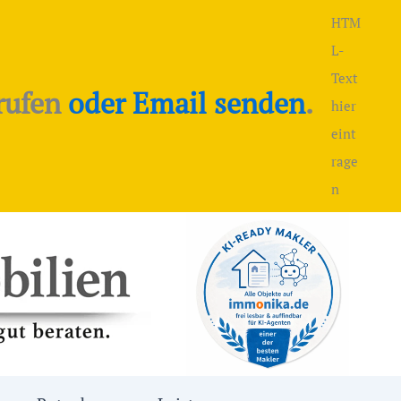
HTM
L-
Text
rufen
oder Email senden
.
hier
eint
rage
n