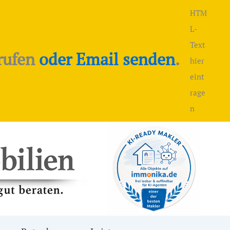
HTM
L-
Text
rufen
oder Email senden
.
hier
eint
rage
n