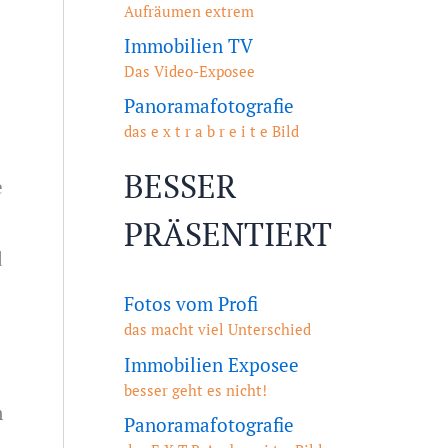
Aufräumen extrem
Immobilien TV
Das Video-Exposee
Panoramafotografie
das e x t r a b r e i t e Bild
BESSER
e
PRÄSENTIERT
d
Fotos vom Profi
das macht viel Unterschied
Immobilien Exposee
besser geht es nicht!
m
Panoramafotografie