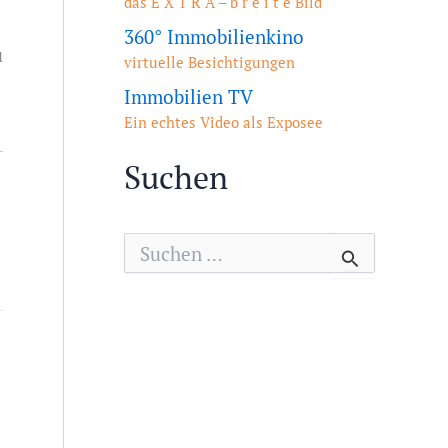
das E X T R A – b r e i t e Bild
360° Immobilienkino
u
virtuelle Besichtigungen
Immobilien TV
Ein echtes Video als Exposee
Suchen
S
u
c
h
e
n
n
a
c
h
: