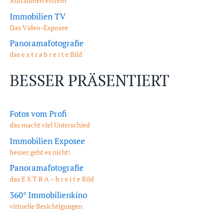
Aufräumen extrem
Immobilien TV
Das Video-Exposee
Panoramafotografie
das e x t r a b r e i t e Bild
BESSER PRÄSENTIERT
Fotos vom Profi
das macht viel Unterschied
Immobilien Exposee
besser geht es nicht!
Panoramafotografie
das E X T R A – b r e i t e Bild
360° Immobilienkino
virtuelle Besichtigungen