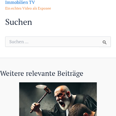
Immobilien TV
Ein echtes Video als Exposee
Suchen
S
u
c
h
e
n
n
Weitere relevante Beiträge
a
c
h
: