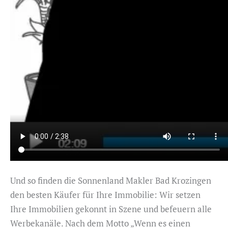
Und so finden die Sonnenland Makler Bad Krozingen
den besten Käufer für Ihre Immobilie: Wir setzen
Ihre Immobilien gekonnt in Szene und befeuern alle
Werbekanäle. Nach dem Motto „Wenn es einen