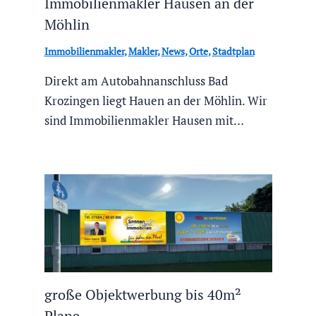
Immobilienmakler Hausen an der
Möhlin
Immobilienmakler
,
Makler
,
News
,
Orte
,
Stadtplan
Direkt am Autobahnanschluss Bad
Krozingen liegt Hauen an der Möhlin. Wir
sind Immobilienmakler Hausen mit…
große Objektwerbung bis 40m²
Plane